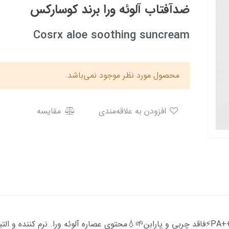
ضدآفتاب آلوئه ورا برند کوسارکس
Cosrx aloe soothing suncream
محصول مورد نظر موجود نمی‌باشد.
افزودن به علاقه‌مندی
مقایسه
🌟ضدآفتاب برند[cosrx]🌞 داری +PA+++ , SPF50⚡فاقد چربی و پارابن🌱💧محتوی عصاره آلوئه