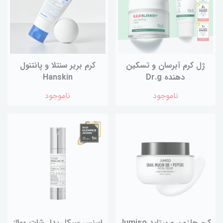
ژل کرم آبرسان و تسکین
کرم بریر سنتلا و پانتنول
دهنده Dr.g
Hanskin
ناموجود
ناموجود
کرم حلزون و پپتاید Jumiso
اسنس سیکا ریدل شات 100از