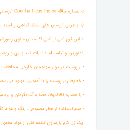
◇ عصاره ساقه Opuntia Ficus-Indica آبرسانی فوق العاده ای را ارائه می دهد و برای پوست های خشک یا حساس ایده آل است.
◇ از طریق آبرسان های غلیظ گیاهی و اسید ه
با این کرم غنی از آنتی اکسیدان حاوی رسوراترول، عصاره زردچوبه و ویتامین E 
آدنوزین و نیاسینامید اثرات ضد پیری و روشن
• از پوست در برابر مهاجمان خارجی محافظت م
• خطوط ریز پوست را با آدنوزین بهبود می بخ
• با عصاره کالاندولا، عصاره آفتابگردان و بره
• عدم استفاده از عطر مصنوعی، رنگ و مواد نگه
یک ژل کرم بازسازی کننده غنی از مواد مغذی 