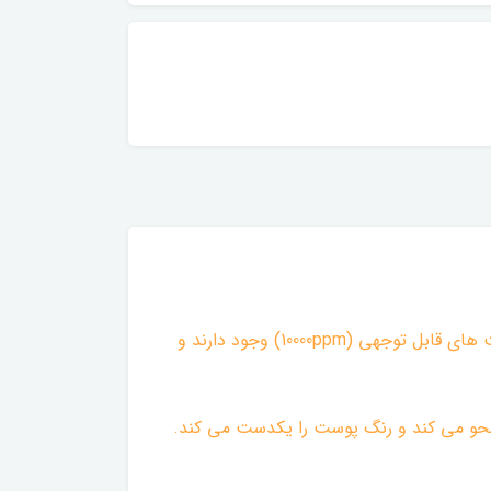
◇ این کرم حاوی ترکیبی قوی از نیاسینامید، پانتنول و عصاره ساقه Opuntia Ficus-Indica است که هر کدام در غلظت های قابل توجهی (10000ppm) وجود دارند و