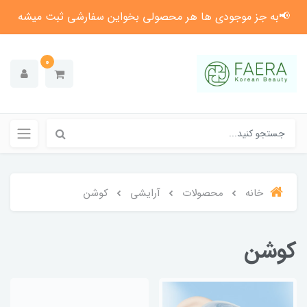
📢به جز موجودی ها هر محصولی بخواین سفارشی ثبت میشه
0
خانه
محصولات
آرایشی
کوشن
کوشن