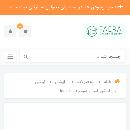
📢به جز موجودی ها هر محصولی بخواین سفارشی ثبت میشه
0
خانه
محصولات
آرایشی
کوشن
کوشن کنترل سبوم Innisfree