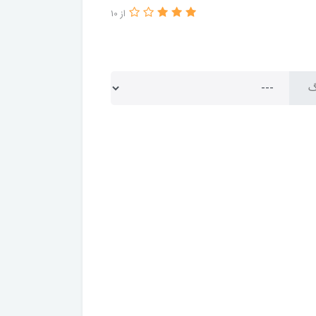
از 10
گ