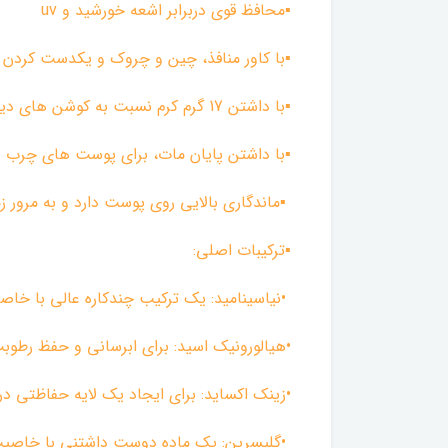
▪︎محافظ قوی دربرابر اشعه خورشید و uv
▪︎با کاور منافذ، چین و چروک و یکدست کرد
▪︎با داشتن 17 گرم کرم نسبت به کوشن های دیگه حجم بیشتری دارد
▪︎با داشتن پایان مات، برای پوست های چرب 
▪︎ماندگاری بالایی روی پوست دارد و به مرور 
▪︎ترکیبات اصلی:
•نیاسینامید: یک ترکیب چندکاره عالی با خ
•هیالورونیک اسید: برای ابرسانی و حفظ رط
•زینک اکساید: برای ایجاد یک لایه حفاظتی در 
•گلیسرین: یک ماده دوست داشتنی با خاصیت