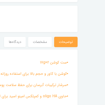
توضیحات
مشخصات
دیدگاه‌ها
▪︎ست کوشن 17g×2
▪︎کوشن با کاور و حجم بالا برای استفاده روزانه
▪︎سرشار ترکیبات آبرسان برای حفظ سلامت پو
▪︎حاوی oligo HA و کمپلکس امینو اسید برای از بین رفتن خشکی و تبدیل پوست دهیدراته به پوستی شفاف و جذاب