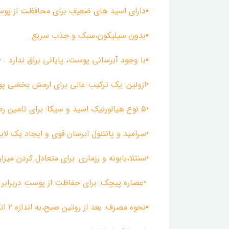
▪︎دارای اسید های ضعیف برای محافظت از 
▪︎بدون سیلیکون،سبک و جذب سریع
▪︎با وجود آبرسانی پوست، پایانی براق ندارد . ▪
•ازولین: یک ترکیب عالی برای ارمش بخشی پ
•۵ نوع هیالورنیک اسید و سیکا: برای تامین رطوبت پوست و جلوگیری از دهیدراته شدن پوست در طول روز
•سرامید و پانتنول ابرسان قوی و ایجاد یک 
•سنتلا،بابونه و رزماری: برای متعادل کردن
•عصاره پیچک: برای حفاظت از پوست دربراب
▪︎نحوه مصرف: بعد از روتین صبح،به اندازه ۲ انگشت به کل صورت بزنید