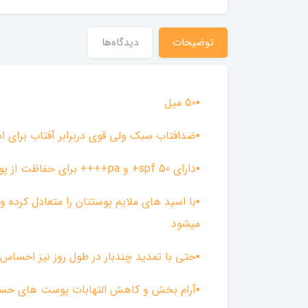
توضیحات
دیدگاه‌ها
▪︎50 میل
▪︎ضدافتاب سبک ولی قوی دربرابر آفتاب برای اس
▪︎دارای spf 50+ و pa++++ برای حفاظت از پوست دربرابر اشعه های خورشید و مضر محیطی
▪︎با اسید های ملایم پوستتان را متعادل کرده
میشود.
▪︎حتی با تمدید چندبار در طول روز نیز احسا
▪︎آرام بخش و کاهش التهابات پوست های حسا