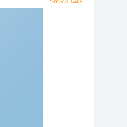
▪︎انقضا 2023.02.06