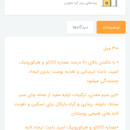
برندهای برتر کره جنوبی
توضیحات
دیدگاه‌ها
▪︎30 میل
▪︎ با داشتن بالای 80 درصد عصاره کاکائو و هیالورونیک
اسید، باعث ابرسانی و تغذیه پوست بدون ایجاد
چسبندگی میشود.
▪︎این سرم مغذی، ترکیبات اولیه مفید از جمله چای سبز،
سنتلا، بابونه، رزماری و گیاه بایکال برای تسکین و تقویت
لایه های طبیعی پوستتان.
▪︎عصاره کاکائو و هیالورونیک اسید باعث ایجاد لایه