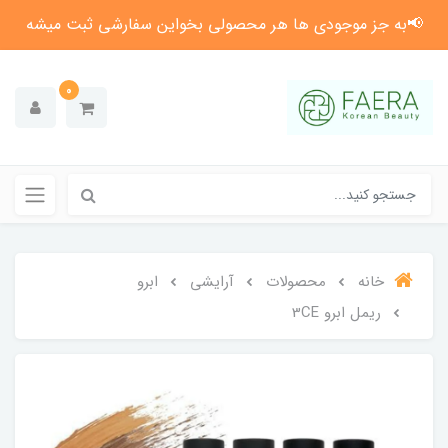
📢به جز موجودی ها هر محصولی بخواین سفارشی ثبت میشه
0
خانه
محصولات
آرایشی
ابرو
ریمل ابرو 3CE