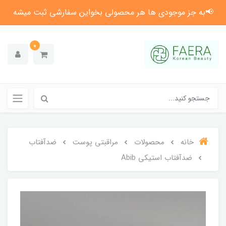
📢به جز موجودی ها هر محصولی بخواین سفارشی ثبت میشه
0
خانه
محصولات
مراقبتی پوست
ضدآفتاب
ضدآفتاب استیکی Abib