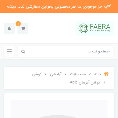
📢به جز موجودی ها هر محصولی بخواین سفارشی ثبت میشه
0
خانه
محصولات
آرایشی
کوشن
کوشن آبرسان Abib