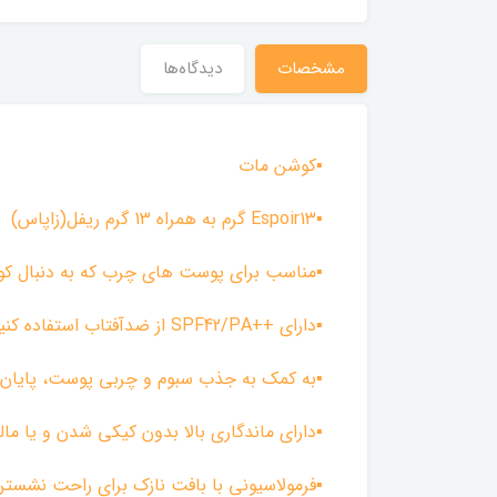
مشخصات
دیدگاه‌ها
▪︎کوشن مات
▪︎Espoir13 گرم به همراه 13 گرم ریفل(زاپاس)
▪︎مناسب برای پوست های چرب که به دنبال کو
▪︎دارای ++SPF42/PA از ضدآفتاب استفاده کنین قبلش بهتر هست.
▪︎به کمک به جذب سبوم و چربی پوست، پایان ز
▪︎دارای ماندگاری بالا بدون کیکی شدن و یا م
▪︎فرمولاسیونی با بافت نازک برای راحت نشس