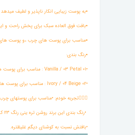
▪︎به پوست زیبایی انکار ناپذیر و لطیف میدهد
▪︎بافت فوق العاده سبک برای پخش راحت و ا
▪︎مناسب برای پوست های چرب ،و پوست های 
▪︎رنگ بندی:
•01 Vanilla / 03 Petal : مناسب برای پوست هایی که زردی دارند
•02 Ivory / 04 Beige : مناسب برای پوست هایی که قرمزی دارند
🚶🏻‍♀️تجربه خودم: •مناسب برای پوستهای چر
•رنگ بندی این برند روشن تره ینی رنگ 23 که من دارم با 22 یا 21 کوشنای دیگم برابره.
•بافتش نسبت به کوشنای دیگم غلیظتره.