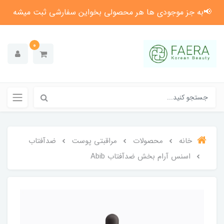
📢به جز موجودی ها هر محصولی بخواین سفارشی ثبت میشه
0
خانه
محصولات
مراقبتی پوست
ضدآفتاب
اسنس آرام بخش ضدآفتاب Abib