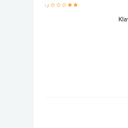
از 1
Kla