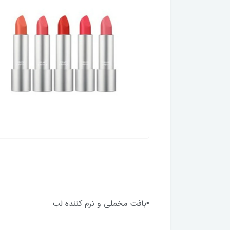
▪︎بافت مخملی و نرم کننده لب