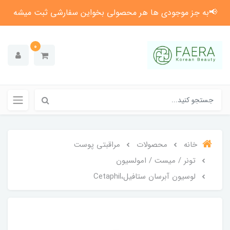
📢به جز موجودی ها هر محصولی بخواین سفارشی ثبت میشه
0
خانه
محصولات
مراقبتی پوست
تونر / میست / امولسیون
لوسیون آبرسان ستافیل،Cetaphil