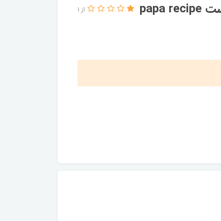
papa
از 1