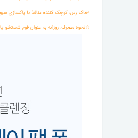
•خاک رس: کوچک کننده منافذ با پاکسازی سبو
☆نحوه مصرف: روزانه به عنوان فوم شستشو یا هفته ای 1 الی دوبار به عنوان ماسک کنترل من