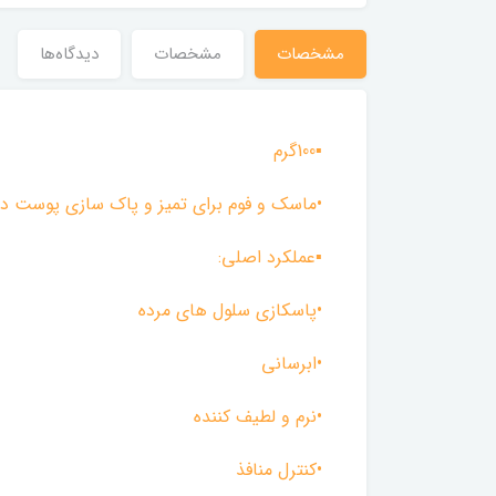
مشخصات
مشخصات
دیدگاه‌ها
▪︎100گرم
•ماسک و فوم برای تمیز و پاک سازی پوست در
▪︎عملکرد اصلی:
•پاسکازی سلول های مرده
•ابرسانی
•نرم و لطیف کننده
•کنترل منافذ