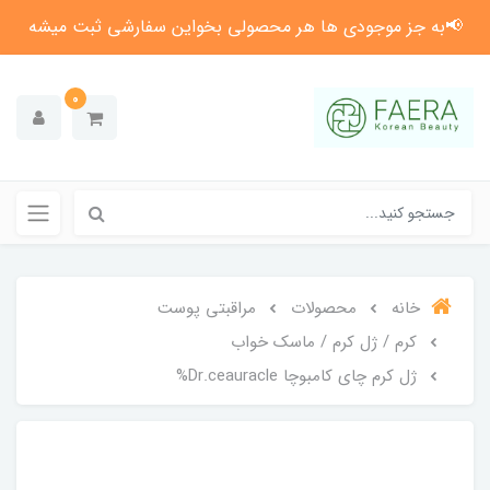
📢به جز موجودی ها هر محصولی بخواین سفارشی ثبت میشه
0
خانه
محصولات
مراقبتی پوست
کرم / ژل کرم / ماسک خواب
ژل کرم چای کامبوچا Dr.ceauracle%