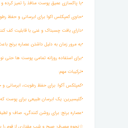
•با پاکسازی عمیق پوست منافذ را تمیز کرده و
•حاوی کمپکلس اکوا برای ابرسانی و حفظ ر
•دارای بافت چسبناک و غنی با قابلیت کف کنند
•به مرور زمان به دلیل داشتن عصاره برنج ب
•برای استفاده روزانه تمامی پوست ها حتی 
▪︎ترکیبات مهم:
•کمپلکس آکوا: برای حفظ رطوبت، ابرسانی و
•گلیسیرین: یک ابرسان طبیعی برای پوست که د
•عصاره برنج: برای روشن کنندگی، صاف و لطی
☆نحوه مصرف: صبح و شب مقداری از فوم را ب