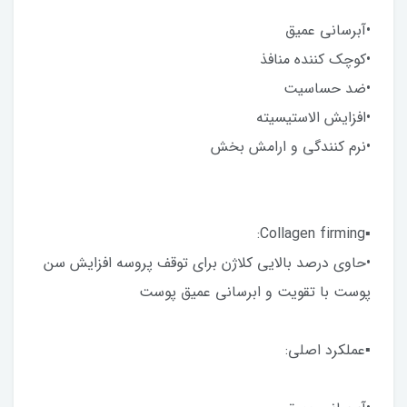
•آبرسانی عمیق
•کوچک کننده منافذ
•ضد حساسیت
•افزایش الاستیسیته
•نرم کنندگی و ارامش بخش
▪︎Collagen firming:
•حاوی درصد بالایی کلاژن برای توقف پروسه افزایش سن
پوست با تقویت و ابرسانی عمیق پوست
▪︎عملکرد اصلی: