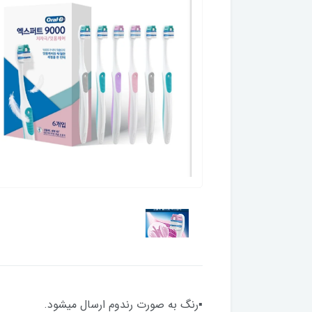
▪︎رنگ به صورت رندوم ارسال میشود.