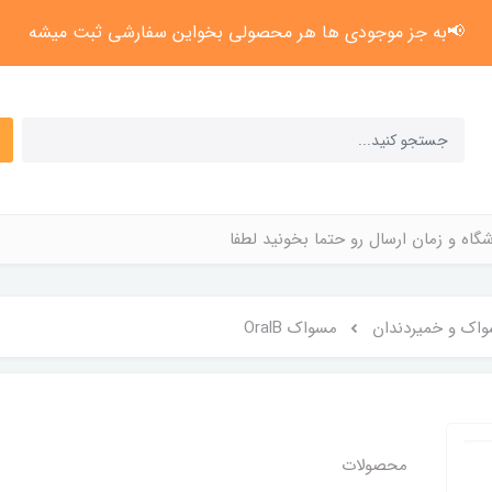
📢به جز موجودی ها هر محصولی بخواین سفارشی ثبت میشه
گاه و زمان ارسال رو حتما بخونید لطفا
اک و خمیردندان
مسواک OralB
محصولات