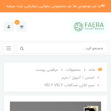
📢به جز موجودی ها هر محصولی بخواین سفارشی ثبت میشه
0
خانه
محصولات
مراقبتی پوست
اسنس / آمپول / سرم
سرم کلاژن ضدآفتاب VELY VELY