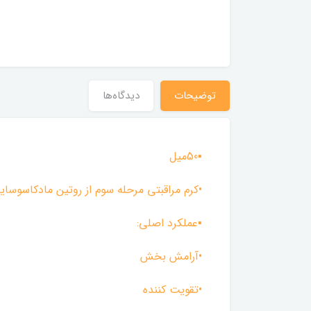
توضیحات
دیدگاه‌ها
▪︎50میل
•کرم مراقبتی مرحله سوم از روتین مادکاسوساید برند vely vely برای آرامش بخشی و بازسازی پو
▪︎عملکرد اصلی:
•آرامش بخش
•تقویت کننده