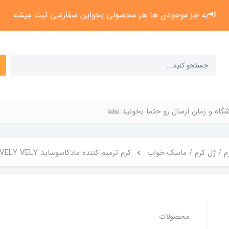
📢به جز موجودی ها هر محصولی بخواین سفارشی ثبت میشه
گاه و زمان ارسال رو حتما بخونید لطفا
م / ژل کرم / ماسک خواب
کرم ترمیم کننده مادکاسوساید VELY VELY
محصولات