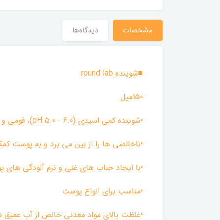
مشخصات
دیدگاه‌ها
■شوینده round lab
150میل
•شوینده کمی اسیدی (pH 5.0 - 6.0)، فومی و کرمی، چربی اضافی پوست را بدون خشک کردن بیش از حد، از بین می‌برد.
•ناخالصی ها را از بین می برد و به پوست کم
•با ایجاد حباب های غنی و نرم آلودگی های پ
•مناسب برای انواع پوست
•غلظت بالای مواد معدنی خالص از آب عمیق د