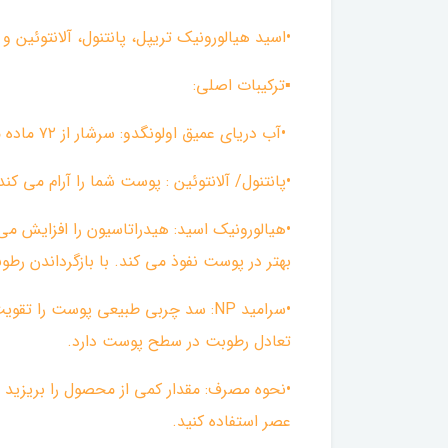
•اسید هیالورونیک تریپل، پانتنول، آلانتوئین و سرامید NP عمیقاً پوست را آبرسانی و
▪︎ترکیبات اصلی:
•آب دریای عمیق اولونگدو: سرشار از ۷۲ ماده معدنی برای حفظ تعادل بین چربی و رطوبت است.
•پانتنول/ آلانتوئین : پوست شما را آرام می کند
•هیالورونیک اسید: هیدراتاسیون را افزایش می
بهتر در پوست نفوذ می کند. با بازگرداندن
•سرامید NP: سد چربی طبیعی پوست ر
تعادل رطوبت در سطح پوست دارد.
•نحوه مصرف: مقدار کمی از محصول را بریزید
عصر استفاده کنید.