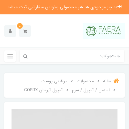
📢به جز موجودی ها هر محصولی بخواین سفارشی ثبت میشه
0
خانه
محصولات
مراقبتی پوست
اسنس / آمپول / سرم
آمپول آبرسان COSRX