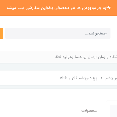
📢به جز موجودی ها هر محصولی بخواین سفارشی ثبت میشه
گاه و زمان ارسال رو حتما بخونید لطفا
ر چشم
پچ دورچشم کلاژن Abib
محصولات