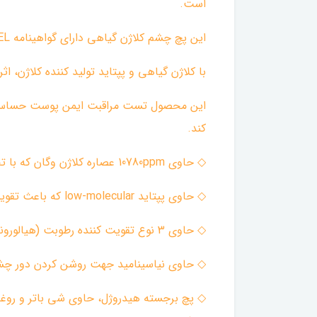
است.
این پچ چشم کلاژن گیاهی دارای گواهینامه V-LABEL ایتالیا است.
با کلاژن گیاهی و پپتاید تولید کننده کلاژن، اث
این محصول تست مراقبت ایمن پوست حساس و 
کند.
◇ حاوی 10780ppm عصاره کلاژن وگان که با تخمیر مخمر ساخته شده، رطوبت و همچنین الاستیک را برای پوست فراهم می‌کند.
◇ حاوی پپتاید low-molecular که باعث تقویت کلاژن می شود (palmitoyl tripeptide-5)، تا پوستی صاف و محکم‌تر ایجاد کند.
◇ حاوی 3 نوع تقویت کننده رطوبت (هیالورونیک اسید، کافئین و سرامید) که آبرسانی را در عمق پوست ایجاد می‌کنند تا پوست جوان و شاداب به نظر برسد.
◇ حاوی نیاسینامید جهت روشن کردن دور چش
◇ پچ برجسته هیدروژل، حاوی شی باتر و روغن