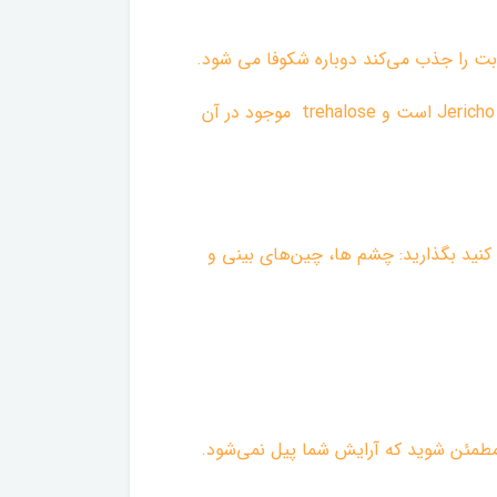
قدرت مرطوب کنندگی و تغذیه قابل توجه Jerich rose را با شادابی قوی احساس کنید. حاوی 1055ppm عصاره Jericho rose است و trehalose موجود در آن
کنید بگذارید: چشم ها، چین‌های بینی و