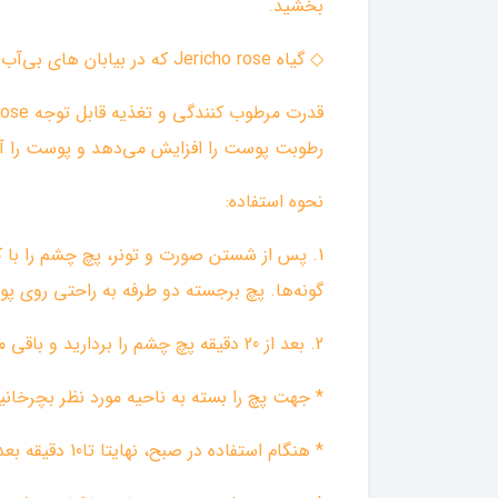
بخشید.
◇ گیاه Jericho rose که در بیابان های بی‌آب رشد می‌کند، خود را به صورت خشک حفظ می‌کند و تنها زمانی که رطوبت را جذب می‌کند دوباره شکوفا می شود.
رطوبت پوست را افزایش می‌دهد و پوست را آب
نحوه استفاده:
1. پس از شستن صورت و تونر، پچ چشم را با ک
گونه‌ها. پچ برجسته دو طرفه به راحتی روی 
2. بعد از 20 دقیقه پچ چشم را بردارید و باقی مانده اسنس را به آرامی بزنید تا جذب شود.
* جهت پچ را بسته به ناحیه مورد نظر بچرخان
* هنگام استفاده در صبح، نهایتا تا10 دقیقه بعد از برداشتن پچ و قبل از اینکه پوست کاملاً خشک شود آرایش کنید تا مطمئن شوید که آرایش شما پیل نمی‌شود.