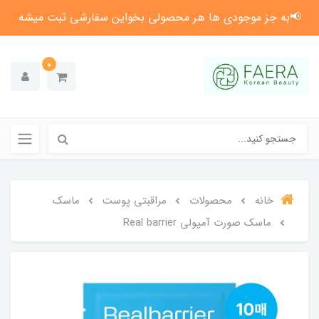
📢به جز موجودی ها هر محصولی بخواین سفارشی ثبت میشه
0
خانه
محصولات
مراقبتی پوست
ماسک
ماسک صورت آمپولی Real barrier