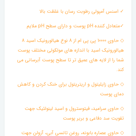
✓ اسنس آمپولی رطوبت رسان با غلظت بالا
✓متعادل کننده pH پوست و دارای سطح pH ملایم
◇ حاوی 10000 پی پی ام از 8 نوع هیالورونیک اسید 8
هیالورونیک اسید با اندازه های مولکولی مختلف پوست
شما را از لایه های عمیق تر تا سطح پوست آبرسانی می
کند.
◇ حاوی زایلیتول و اریتریتول برای خنک کردن و کاهش
دمای پوست ‌
◇ حاوی سرامید، فیتوسترول و اسید لینولئیک جهت
تقویت سد دفاعی و بریر پوست ‌
◇ حاوی عصاره بابونه، روغن تانسی آبی، آزولن جهت