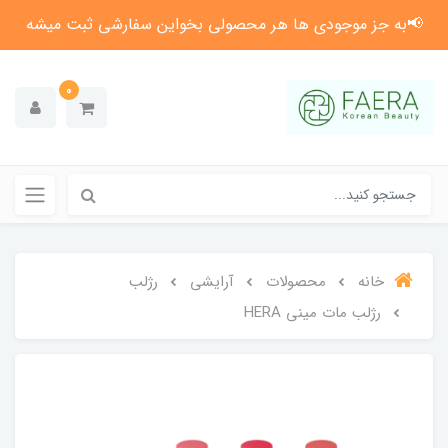
📢به جز موجودی ها هر محصولی بخواین سفارشی ثبت میشه
0
خانه
محصولات
آرایشی
رژلب
رژلب مات مینی HERA