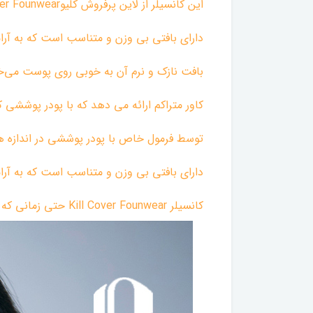
این کانسیلر از لاین پرفروش کلیوKill Cover Founwear است که به سادگی هرگونه نقص پوستی را پنهان می کند.
دارای بافتی بی وزن و متناسب است که به آرام
بافت نازک و نرم آن به خوبی روی پوست می‌خو
کاور متراکم ارائه می دهد که با پودر پوششی 
توسط فرمول خاص با پودر پوششی در اندازه ه
دارای بافتی بی وزن و متناسب است که به آرام
کانسیلر Kill Cover Founwear حتی زمانی که با دست استفاده می شود به صورت نازک روی پوست قرار می گیرد و عیوب پوست را محو می کند.