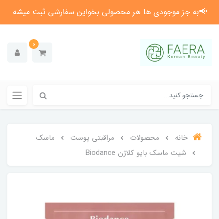
📢به جز موجودی ها هر محصولی بخواین سفارشی ثبت میشه
0
خانه
محصولات
مراقبتی پوست
ماسک
شیت ماسک بایو کلاژن Biodance