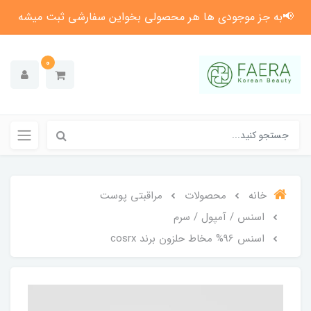
📢به جز موجودی ها هر محصولی بخواین سفارشی ثبت میشه
0
خانه
محصولات
مراقبتی پوست
اسنس / آمپول / سرم
اسنس 96% مخاط حلزون برند cosrx