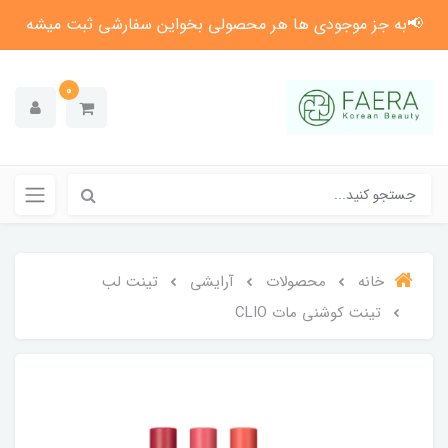
📢به جز موجودی ها هر محصولی بخواین سفارشی ثبت میشه
0
خانه
محصولات
آرایشی
تینت لب
تینت کوشنی مات CLIO