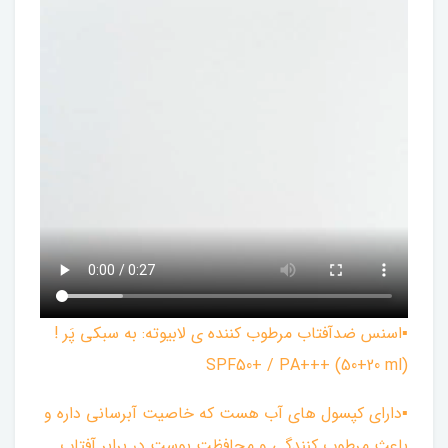
▪︎اسنس ضدآفتاب مرطوب كننده ی لابيوته: به سبكی پَر !
SPF50+ / PA+++ (50+20 ml)
▪︎داراي كپسول های آب هست كه خاصيت آبرسانی داره و
باعث مرطوب كنندگی و محافظت پوست در برابر آفتاب