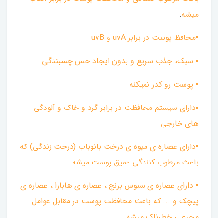
ميشه
.
▪︎محافظ پوست در برابر uvA و uvB
▪︎ سبک، جذب سريع و بدون ايجاد حس چسبندگی
▪︎ پوست رو كدر نميكنه
▪︎داراي سيستم محافظت در برابر گرد و خاک و آلودگی
های خارجی
▪︎دارای عصاره ی ميوه ی درخت بائوباب (درخت زندگی) كه
باعث مرطوب كنندگی عميق پوست ميشه.
▪︎ دارای عصاره ي سبوس برنج ، عصاره ی هابارا ، عصاره ی
پيچك و ... كه باعث محافظت پوست در مقابل عوامل
محيطی خطرناک ميشه
.