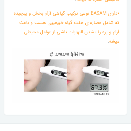
▪︎دارای BASAM نوعي تركيب گياهی آرام بخش و پيچيده
كه شامل عصاره ی هفت گياه طبيعيپی هست و باعث
آرام و برطرف شدن التهابات ناشی از عوامل محيطی
ميشه
.